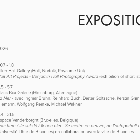
EXPOSIT
2026
0.7 - 1.8
llen Hall Gallery (Holt, Norfolk, Royaume-Uni)
(
exhibition of shortlis
olt Art Projects - Benjamin Hall Photography Award
.5 - 5.7
lack Box Galerie (Hirschburg, Allemagne)
- avec
Ingmar Bruhn, Reinhard Buch, Dieter Goltzsche, Kerstin Gri
a Mer
iemann, Wolfgang Reinke, Michael Wirkner
.4 - 31.5
space Vanderborght (Bruxelles, Belgique)
 am here / Je suis là / Ik ben hier - Se mettre en oeuvre, de l'autoportrait a
Université Libre de Bruxelles) en collaboration avec la ville de Bruxelles