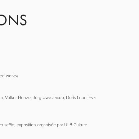
IONS
ted works)
mm, Volker Henze, Jörg-Uwe Jacob, Doris Leue, Eva
, exposition organisée par ULB Culture
u selfie