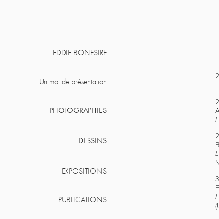
EDDIE BONESIRE
Un mot de présentation
2
PHOTOGRAPHIES
A
H
2
DESSINS
B
L
N
EXPOSITIONS
3
E
I
PUBLICATIONS
(