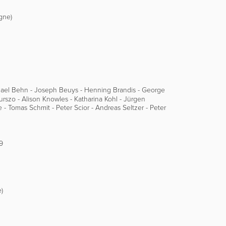
gne)
ichael Behn - Joseph Beuys - Henning Brandis - George
urszo - Alison Knowles - Katharina Kohl - Jürgen
 - Tomas Schmit - Peter Scior - Andreas Seltzer - Peter
19
)