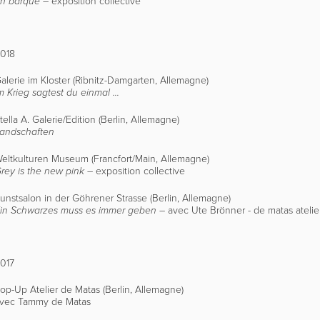
– exposition collective
n barque
018
alerie im Kloster (Ribnitz-Damgarten, Allemagne)
m Krieg sagtest du einmal ...
tella A. Galerie/Edition (Berlin, Allemagne)
andschaften
eltkulturen Museum (Francfort/Main, Allemagne)
– exposition collective
rey is the new pink
unstsalon in der Göhrener Strasse (Berlin, Allemagne)
–
avec Ute Brönner - de matas atelie
in Schwarzes muss es immer geben
017
op-Up Atelier de Matas (Berlin, Allemagne)
vec Tammy de Matas