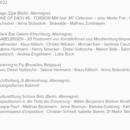
2022
age_Egal (Berlin, Allemagne)
– avec Moritz Frei - 
NE OF EACH #6 - TORSION MIX feat. MT Collection
chwörer - Anna Slobodnik - Strawalde - Mathieu Zurstrassen
lack Box Galerie (Hirschburg, Allemagne)
ABELBISSEN - 20 Positionen von KünstlerInnen aus Mecklemburg-Vorp
allmeister - Klaus Killisch - Christin Wilcken - Michael Kain - Gerlinde Cr
abine Herrmann - Henry Stoecker - Dieter Goltzsche - Marion Stille - Sab
oetzsch - Andrea Engelmann - Lotte Buch
earning to Fly (Bruxelles, Belgique)
vec Dieter Goltzsche - Sabine Herrmann - Klaus Killlisch - Anna Slobodnik
chifferberg_6 (Ahrenshoop, Allemagne)
otografisches Kabinett
ulturstiftung Schloss Britz (Berlin, Allemagne)
xpeditionen in die Tiefe der Erinnerung -
Walter Benjamins Berliner Kin
aspar Pauli - Matthias Beckmann - Anne Brannys - Barbara Duisberg - Kat
ommissaires d'exposition : Christian Schnell, Isabelle Stamm, Dr Martin Ste