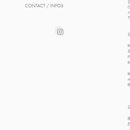
2
CONTACT / INFOS
C
J
T
K
S
F
K
M
r
R
B
E