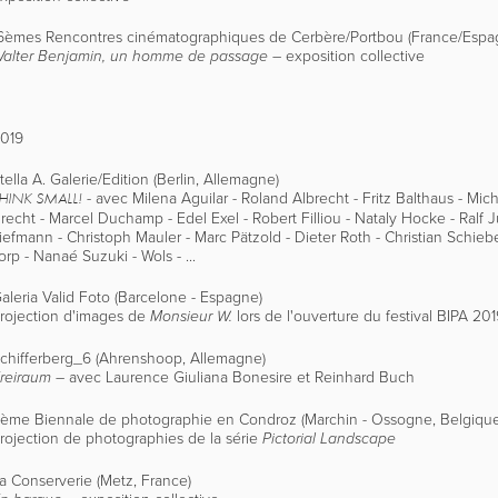
6èmes Rencontres cinématographiques de Cerbère/Portbou (France/Espa
–
exposition collective
alter Benjamin, un homme de passage
019
tella A. Galerie/Edition (Berlin, Allemagne)
- avec Milena Aguilar - Roland Albrecht - Fritz Balthaus - M
HINK SMALL!
recht - Marcel Duchamp - Edel Exel - Robert Filliou - Nataly Hocke - Ralf J
iefmann - Christoph Mauler - Marc Pätzold - Dieter Roth - Christian Schiebe
orp - Nanaé Suzuki - Wols - ...
aleria Valid Foto (Barcelone - Espagne)
rojection d'images de
lors de l'ouverture du festival BIPA 20
Monsieur W.
chifferberg_6 (Ahrenshoop, Allemagne)
–
avec Laurence Giuliana Bonesire et Reinhard Buch
reiraum
ème Biennale de photographie en Condroz (Marchin - Ossogne, Belgique
rojection de photographies de la série
Pictorial Landscape
a Conserverie (Metz, France)