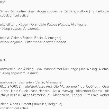
021
7èmes Rencontres cinématographiques de Cerbère/Portbou (France/Espa
xposition collective
ulturstiftung Rügen - Orangerie Putbus (Putbus, Allemagne)
m Krieg sagtest du einmal...
tella A. Galerie/Edition (Berlin, Allemagne)
alter Benjamin - Orte einer Berliner Kindheit
2020
unstverein Bad Aibling - Max Mannheimer Kulturtage (Bad Aibling, Allema
m Krieg sagtest du einmal...
unstquartier Bethanien (Berlin, Allemagne)
RUE STORIES_ - Meisterklasse Prof. Ute Mahler and Ingo Taubhorn, Ostkr
ruber - Nele Gülck - Nina Hansch - Attila Hartwig - Alexander Kadow - Al
atalya Reznik - Alina Simmelbauer - Magdalena Stengel - Tim Love Webe
alerie Albert Dumont (Bruxelles, Belgique)
xposition collective