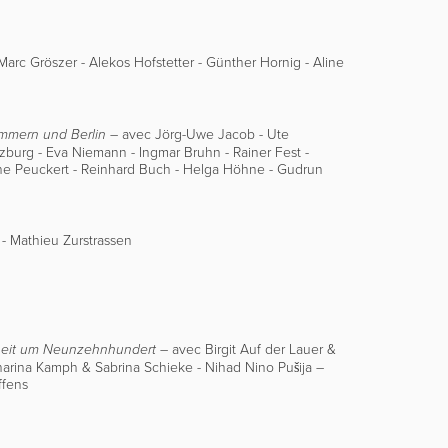
Marc Gröszer - Alekos Hofstetter - Günther Hornig - Aline
–
avec
Jörg-Uwe Jacob - Ute
ommern und Berlin
eutzburg - Eva Niemann - Ingmar Bruhn - Rainer Fest -
ine Peuckert - Reinhard Buch - Helga Höhne - Gudrun
 - Mathieu Zurstrassen
– avec
Birgit Auf der Lauer &
dheit um Neunzehnhundert
harina Kamph & Sabrina Schieke - Nihad Nino Pušija
–
ffens