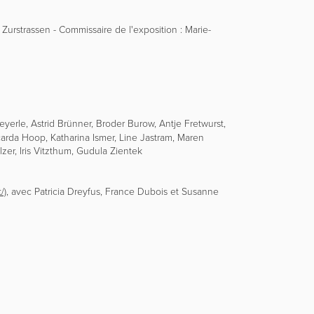
Zurstrassen - Commissaire de l'exposition : Marie-
erle, Astrid Brünner, Broder Burow, Antje Fretwurst,
carda Hoop, Katharina Ismer, Line Jastram, Maren
zer, Iris Vitzthum, Gudula Zientek
/)
, avec Patricia Dreyfus, France Dubois et Susanne