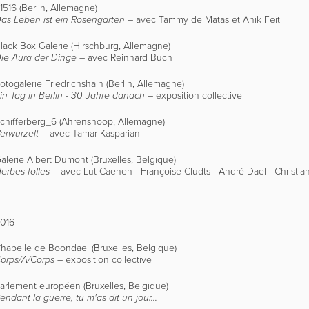
1516 (Berlin, Allemagne)
–
avec Tammy de Matas et Anik Feit
as Leben ist ein Rosengarten
lack Box Galerie (Hirschburg, Allemagne)
–
avec Reinhard Buch
ie Aura der Dinge
otogalerie Friedrichshain (Berlin, Allemagne)
– exposition collective
in Tag in Berlin - 30 Jahre danach
chifferberg_6 (Ahrenshoop, Allemagne)
–
avec Tamar Kasparian
erwurzelt
alerie Albert Dumont (Bruxelles, Belgique)
– avec
Lut Caenen - Françoise Cludts - André Dael - Christia
erbes folles
016
hapelle de Boondael (Bruxelles, Belgique)
–
exposition collective
orps/A/Corps
arlement européen (Bruxelles, Belgique)
endant la guerre, tu m'as dit un jour...