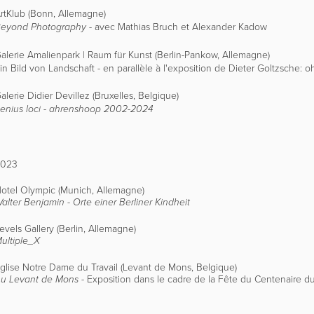
rtKlub (Bonn, Allemag
ne)
- avec Mathias Bruch et Alexander Kadow
eyond Photography
alerie Amalienpark | Raum für Kunst (Berlin-Pankow, Allemagne)
in Bild von Landschaft - en parallèle à l'exposition de Dieter Goltzsche: 
alerie Didier Devillez (Bruxelles, Belgique
)
enius loci - ahrenshoop 2002-2024
2023
otel Olympic (M
unich, Allemagne)
alter Benjamin - Orte einer Berliner Kindheit
evels Gallery (Berlin, Allemagne)
ultiple_X
glise Notre Dame du Travail (Levant de Mons, Belgique)
- Exposition dans le cadre de la Fête du Centenaire 
u Levant de Mons