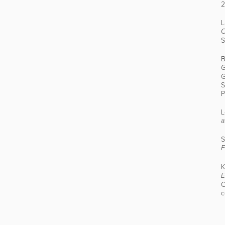
L
O
S
B
G
G
S
P
L
a
S
F
K
E
C
c