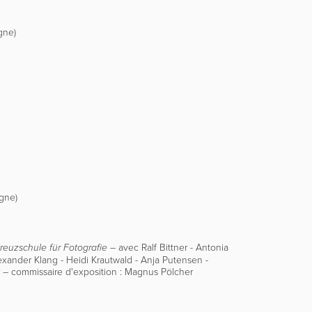
gne)
gne)
–
avec Ralf Bittner - Antonia
euzschule für Fotografie
exander Klang - Heidi Krautwald - Anja Putensen -
r
–
commissaire d'exposition : Magnus Pölcher