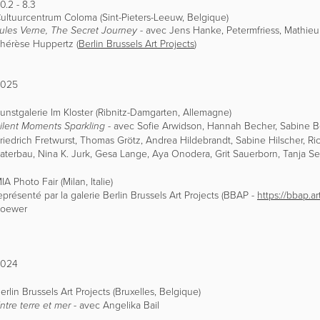
0.2 - 8.3
ultuurcentrum Coloma (Sint-Pieters-Leeuw, Belgique)
- avec Jens Hanke, Petermfriess, Mathieu 
ules Verne, The Secret Journey
hérèse Huppertz (
Berlin Brussels Art Projects
)
2025
unstgalerie Im Kloster (Ribnitz-Damgarten, Allemagne)
-
avec Sofie Arwid
son, Hannah Becher, Sabine Bey
ilent Moments Sparkling
riedrich Fretwurst, Thomas Grötz, Andrea Hildebrandt, Sabine Hilscher, Ri
aterbau, Nina K. Jurk, Gesa Lange, Aya Onodera, Grit Sauerborn, Tanja Sel
IA Photo Fair (Mila
n, Italie)
eprésenté par la galerie Berlin Brussels Art Projects (BBAP -
https://bbap.art
oewer
2024
erlin Brussels Art Projects (Bruxelles, Belgique
)
- avec Angelika Bail
ntre terre et mer