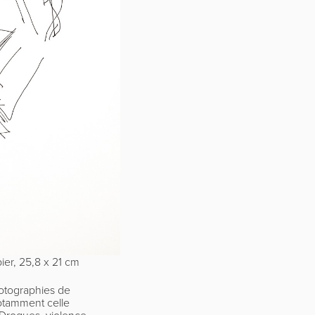
ier, 25,8 x 21 cm
hotographies de
notamment celle
 Drogues, violence,