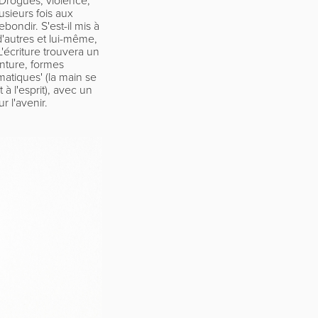
sieurs fois aux
ondir. S'est-il mis à
'autres et lui-même,
'écriture trouvera un
inture, formes
omatiques' (la main se
à l'esprit), avec un
r l'avenir.