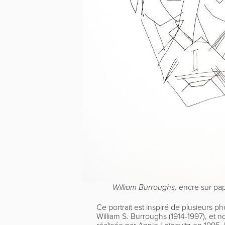
ncre sur pap
William Burroughs, e
Ce portrait est inspiré de plusieurs p
William S. Burroughs (1914-1997), et 
réalisée par Annie Leibovitz en 1995.